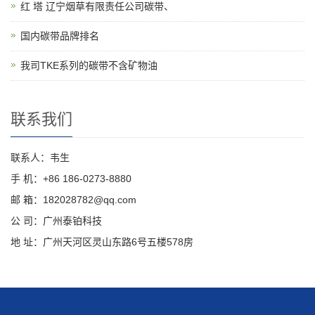
红 塔 辽宁烟草有限责任公司碳带、
国内碳带品牌排名
我司TKE系列的碳带不含矿物油
联系我们
联系人：韦生
手 机：+86 186-0273-8880
邮 箱：182028782@qq.com
公 司：广州泰铂科技
地 址：广州天河区灵山东路6号五楼578房