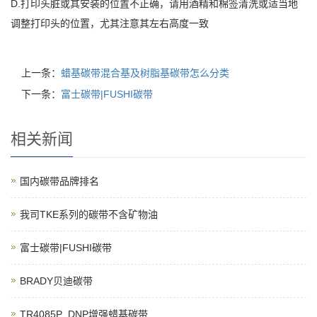
D.打印头脏或其安装的位置不正确，请用酒精和棉签清洗或适当地
调整打印头的位置，尤其注意其左右高度一致
上一条：
蜡基碳带混合基及树脂基碳带怎么分类
下一条：
富士碳带|FUSHI碳带
相关新闻
国内碳带品牌排名
我司TKE系列的碳带不含矿物油
富士碳带|FUSHI碳带
BRADY贝迪碳带
TR4085P_DNP增强蜡基碳带