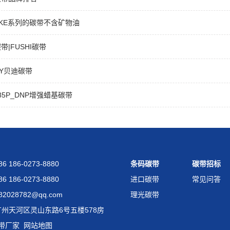
KE系列的碳带不含矿物油
带|FUSHI碳带
DY贝迪碳带
085P_DNP增强蜡基碳带
 186-0273-8880
条码碳带
碳带招标
 186-0273-8880
进口碳带
常见问答
2028782@qq.com
理光碳带
州天河区灵山东路6号五楼578房
带厂家
网站地图