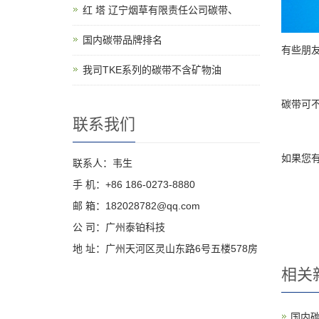
红 塔 辽宁烟草有限责任公司碳带、
国内碳带品牌排名
有些朋
我司TKE系列的碳带不含矿物油
碳带可
联系我们
如果您
联系人：韦生
手 机：+86 186-0273-8880
邮 箱：182028782@qq.com
公 司：广州泰铂科技
地 址：广州天河区灵山东路6号五楼578房
相关
国内