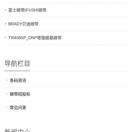
富士碳带|FUSHI碳带
BRADY贝迪碳带
TR4085P_DNP增强蜡基碳带
导航栏目
条码资讯
碳带招投标
常见问答