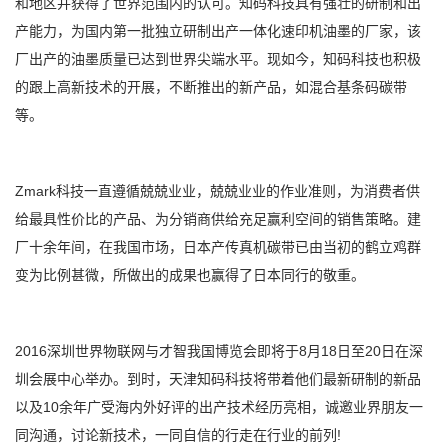
和地区并获得了世界范围内的认可。知码科技具有强壮的研制和出
产能力，为国内第一批独立研制出产一体化速印机油墨的厂家，该
厂出产的油墨质量已达到世界尖端水平。现如今，知码科技也积极
的跟上高新技术的开展，不断推出的新产品，如混合基条码碳带
等。
Zmark科技一直遵循兢兢业业，兢兢业业的作业准则，为消费者供
给最具性价比的产品、为分销商供给充足赢利空间的销售策略。建
厂十余年间，在我国市场，日本产传真机碳带已由当初的鹤立鸡群
变为比例甚微，所做出的成果也赢得了日本同行的敬重。
2016深圳世界物联网与才智我国博览会即将于8月18日至20日在深
圳会展中心举办。到时，天津知码科技将带着他们最新研制的新品
以及10余年广受海内外好评的出产技术经历亮相，诚邀业界朋友一
同沟通，讨论新技术，一同自信的行走在行业的前列!