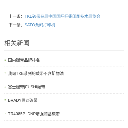
上一条：
TKE碳带参展中国国际标签印刷技术展览会
下一条：
SATO条码打印机
相关新闻
国内碳带品牌排名
我司TKE系列的碳带不含矿物油
富士碳带|FUSHI碳带
BRADY贝迪碳带
TR4085P_DNP增强蜡基碳带