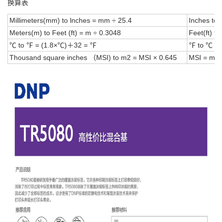
换算表
Millimeters(mm) to lnches = mm ÷ 25.4
Inches to 
Meters(m) to Feet (ft) = m ÷ 0.3048
Feet(ft) t
℃ to ℉ = (1.8×℃)＋32 = ℉
℉ to ℃ = 
Thousand square inches （MSI) to m
2
= MSI × 0.645
MSI = m
2