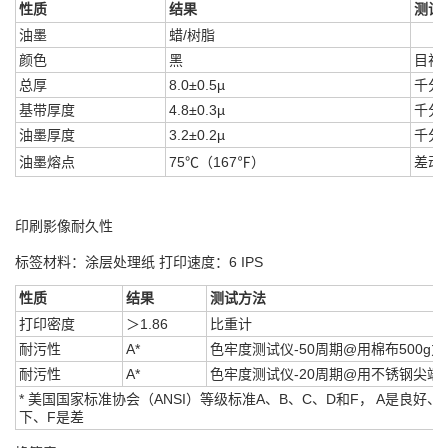
性质
结果
测试
油墨
蜡/树脂
颜色
黑
目视
总厚
8.0±0.5µ
千分
基带厚度
4.8±0.3µ
千分
油墨厚度
3.2±0.2µ
千分
油墨熔点
75℃（167℉）
差动
印刷影像耐久性
标签材料：涂层处理纸 打印速度：6 IPS
性质
结果
测试方法
打印密度
＞1.86
比重计
耐污性
A*
色牢度测试仪-50周期@用棉布500g力
耐污性
A*
色牢度测试仪-20周期@用不锈钢尖端2
* 美国国家标准协会（ANSI）等级标准A、B、C、D和F， A是良好
下、F是差