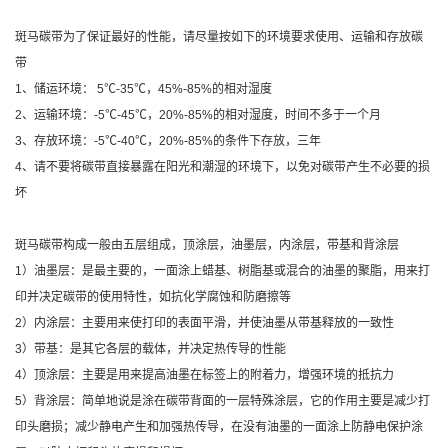
斑马碳带为了保证最好的性能，请尽量按如下的环境要求使用、运输和存放碳
带
1、储运环境： 5℃-35℃，45%-85%的相对湿度
2、运输环境：-5℃-45℃，20%-85%的相对湿度，时间不多于一个月
3、存放环境：-5℃-40℃，20%-85%的条件下存放，三年
4、请不要将碳带直接暴露在阳光和潮湿的环境下，以免对碳带产生不必要的损
坏
斑马碳带构成一般由五层组成，顶涂层，油墨层，内涂层，带基和背涂层
1）油墨层：是最主要的，一面涂上蜡基、树脂基或混合的油墨的聚脂，用来打
印并决定碳带的使用特性，如抗化学腐蚀和防磨擦等
2）内涂层：主要用来使打印的表面平滑，并使油墨从带基释放的一致性
3）带基：是其它各层的载体，并决定热传导的性能
4）顶涂层：主要是用来提高油墨在标签上的附着力，增强环境的抵抗力
5）背涂层：简单地说是涂在碳带背面的一层特殊涂层，它的作用主要是减少打
印头磨损；减少静电产生和加强热传导，在没有油墨的一面涂上防静电保护涂